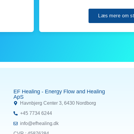
Læs mere om st
EF Healing - Energy Flow and Healing
ApS
Havnbjerg Center 3, 6430 Nordborg
+45 7734 6244
info@efhealing.dk
CVR : 45876284