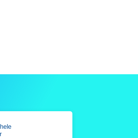
hele
r