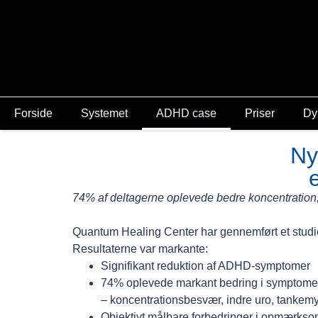
Forside
Systemet
ADHD case
Priser
Dy
Ny
74% af deltagerne oplevede bedre koncentration, 
Quantum Healing Center har gennemført et stud
Resultaterne var markante:
Signifikant reduktion af ADHD-symptomer
74% oplevede markant bedring i symptome
– koncentrationsbesvær, indre uro, tankemy
Objektivt målbare forbedringer i opmærkso