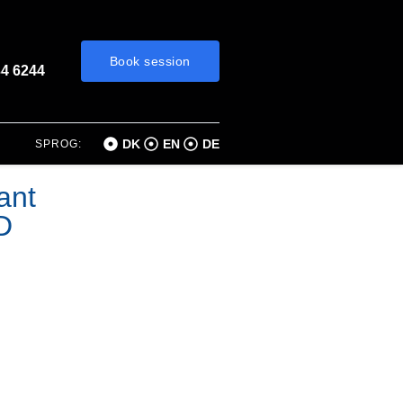
Book session
34 6244
DK
EN
DE
SPROG:
ant
D