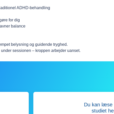
 traditionel ADHD-behandling
gøre for dig
savner balance
dæmpet belysning og guidende tryghed.
ve under sessionen – kroppen arbejder uanset.
Du kan læse 
studiet he