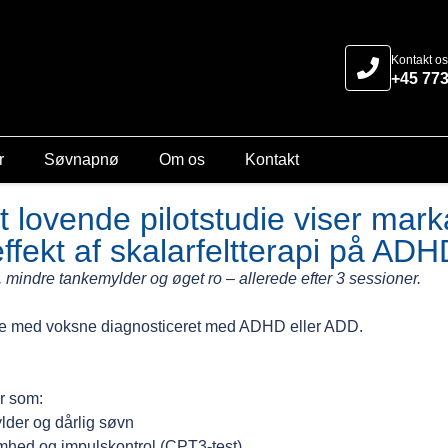
Kontakt os
+45 77
r
Søvnapnø
Om os
Kontakt
t lovende pilotstudie viser mark
effekt af skalarfeltterapi på ADH
mindre tankemylder og øget ro – allerede efter 3 sessioner.
ie med voksne diagnosticeret med ADHD eller ADD.
r som:
lder og dårlig søvn
mhed og impulskontrol (CPT3-test)