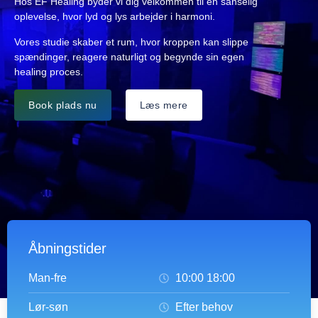
Hos EF Healing byder vi dig velkommen til en sanselig
oplevelse, hvor lyd og lys arbejder i harmoni.
Vores studie skaber et rum, hvor kroppen kan slippe
spændinger, reagere naturligt og begynde sin egen
healing proces.
Book plads nu
Læs mere
Åbningstider
Man-fre
10:00 18:00
Lør-søn
Efter behov