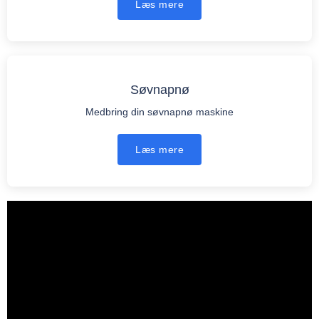
Læs mere
Søvnapnø
Medbring din søvnapnø maskine
Læs mere