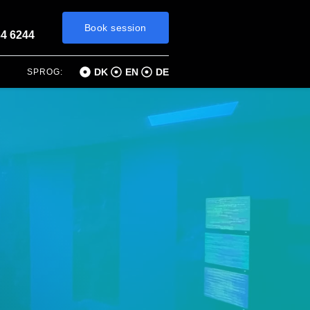
Book session
34 6244
DK
EN
DE
SPROG: