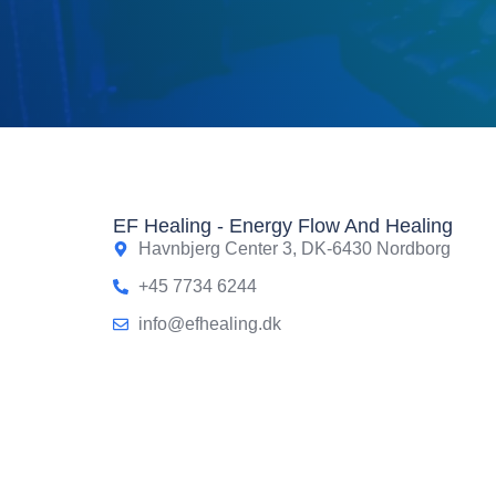
EF Healing - Energy Flow And Healing
Havnbjerg Center 3, DK-6430 Nordborg
+45 7734 6244
info@efhealing.dk